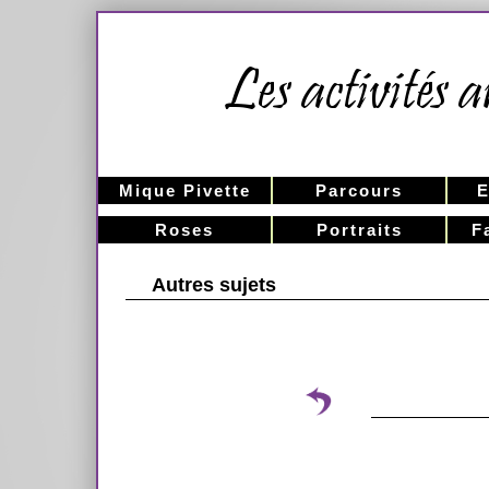
Mique Pivette
Parcours
E
Roses
Portraits
F
Autres sujets