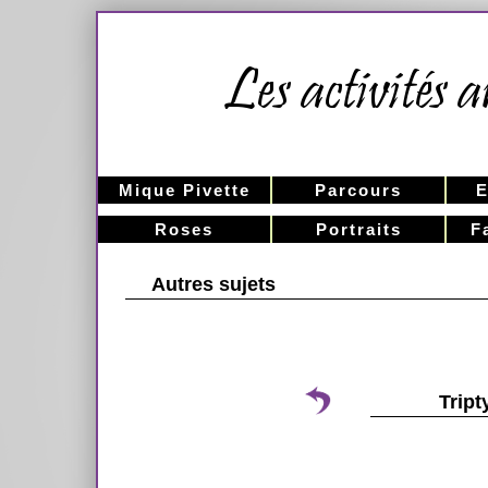
Mique Pivette
Parcours
E
Roses
Portraits
F
Autres sujets
Trip